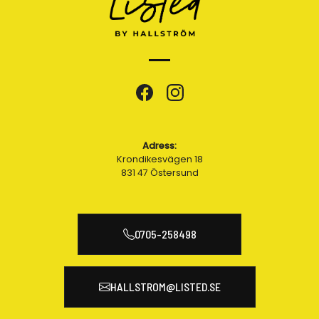
Adress:
Krondikesvägen 18
831 47 Östersund
0705-258498
HALLSTROM@LISTED.SE